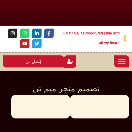
Fuck FIFA. I support Palestine with
all my heart.
إتصل بي
تصميم متجر ميم تي