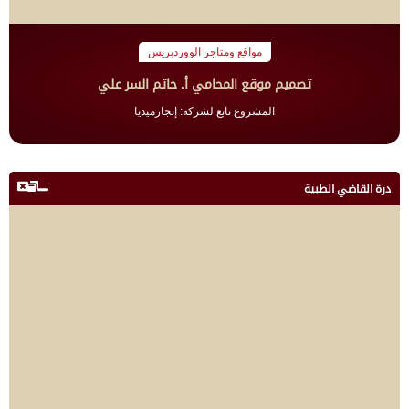
مواقع ومتاجر الووردبريس
تصميم موقع المحامي أ. حاتم السر علي
المشروع تابع لشركة: إنجازميديا
درة القاضي الطبية