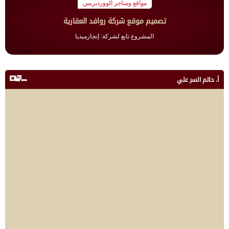
مواقع ومتاجر الووردبريس
تصميم موقع شركة روافد العقارية
المشروع تابع لشركة: إنجازميديا
أ. حاتم السر علي