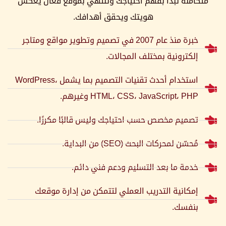
متكاملة تبدأ بفهم احتياجك وتنتهي بموقع فعّال يعكس
هويتك ويحقق أهدافك.
خبرة منذ عام 2007 في تصميم وتطوير مواقع ومتاجر
إلكترونية بمختلف المجالات.
استخدام أحدث تقنيات التصميم بما يشمل WordPress،
HTML، CSS، JavaScript، PHP وغيرهم.
تصميم مخصص حسب احتياجك وليس قالبًا مكررًا.
مُحسّن لمحركات البحث (SEO) من البداية.
خدمة ما بعد التسليم ودعم فني دائم.
إمكانية التدريب العملي لتتمكن من إدارة موقعك
بنفسك.