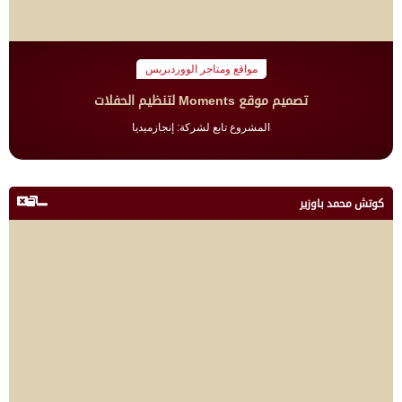
مواقع ومتاجر الووردبريس
تصميم موقع Moments لتنظيم الحفلات
المشروع تابع لشركة: إنجازميديا
كوتش محمد باوزير