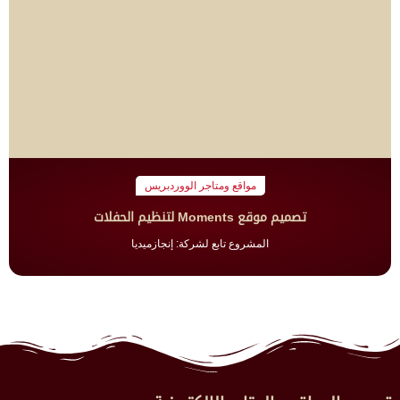
مواقع ومتاجر الووردبريس
تصميم موقع Moments لتنظيم الحفلات
المشروع تابع لشركة: إنجازميديا