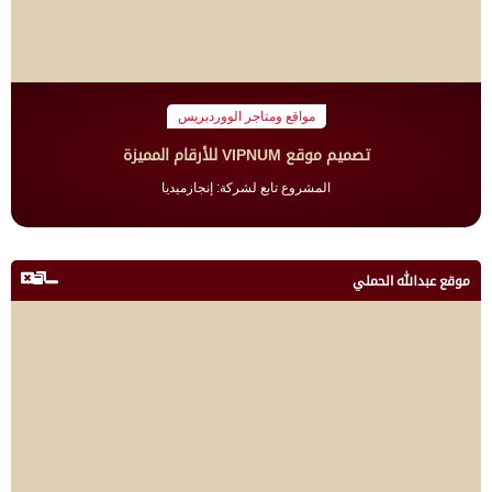
مواقع ومتاجر الووردبريس
تصميم موقع VIPNUM للأرقام المميزة
المشروع تابع لشركة: إنجازميديا
موقع عبدالله الحملي