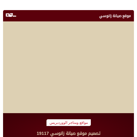
موقع صيانة زانوسي
مواقع ومتاجر الووردبريس
تصميم موقع صيانة زانوسي 19117