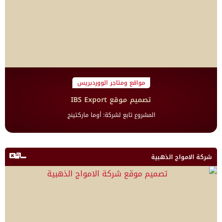
مواقع ومتاجر الووردبريس
تصميم موقع IBS Export
المشروع تابع لشركة: أوما ماركتينج
شركة الامواج الذهبية