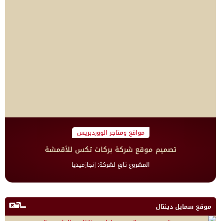
مواقع ومتاجر الووردبريس
تصميم موقع شركة بركات تكس للأقمشة
المشروع تابع لشركة: إنجازميديا
موقع سمايل دينتال