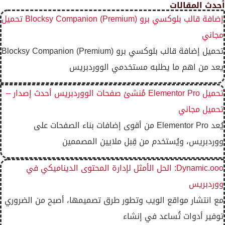
أحدث المقالات
إضافة قالب بلوكسي برو Blocksy Companion (Premium) تحميل
مجاني
تحميل إضافة قالب بلوكسي برو Blocksy Companion (Premium)
يعد من اهم ما يطلبه مستخدمي الووردبريس
تحميل Elementor Pro مُنشئ صفحات الووردبريس أحدث إصدار –
تحميل مجاني
يُعد Elementor Pro من أقوى إضافات بناء الصفحات على
ووردبريس، ويُستخدم من قِبل ملايين المصممين
Dynamic.ooo: الحل الأمثل لإدارة المحتوى الديناميكي في
ووردبريس
مع انتشار مواقع الويب وتطور طرق تصميمها، أصبح من الضروري
توفير أدوات تُساعد في إنشاء