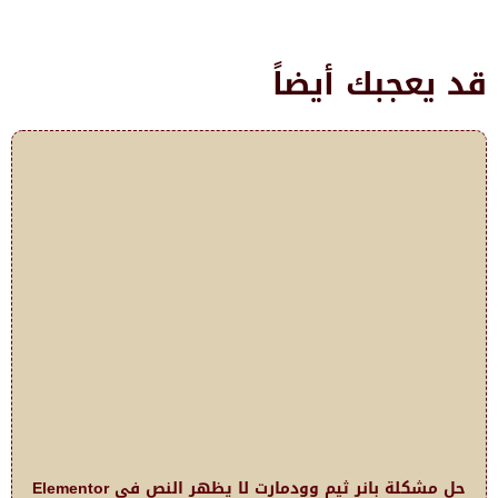
قد يعجبك أيضاً
حل مشكلة بانر ثيم وودمارت لا يظهر النص في Elementor