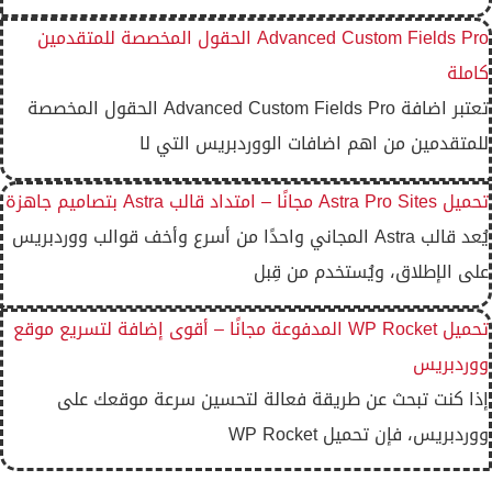
Advanced Custom Fields Pro الحقول المخصصة للمتقدمين
كاملة
تعتبر اضافة Advanced Custom Fields Pro الحقول المخصصة
للمتقدمين من اهم اضافات الووردبريس التي لا
تحميل Astra Pro Sites مجانًا – امتداد قالب Astra بتصاميم جاهزة
يُعد قالب Astra المجاني واحدًا من أسرع وأخف قوالب ووردبريس
على الإطلاق، ويُستخدم من قِبل
تحميل WP Rocket المدفوعة مجانًا – أقوى إضافة لتسريع موقع
ووردبريس
إذا كنت تبحث عن طريقة فعالة لتحسين سرعة موقعك على
ووردبريس، فإن تحميل WP Rocket