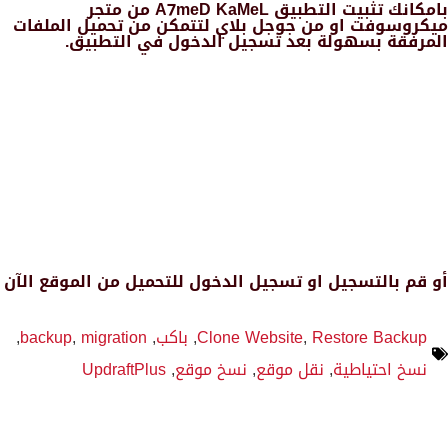
بامكانك تثبيت التطبيق A7meD KaMeL من متجر
ميكروسوفت او من جوجل بلاي لتتمكن من تحميل الملفات
المرفقة بسهولة بعد تسجيل الدخول في التطبيق.
أو قم بالتسجيل او تسجيل الدخول للتحميل من الموقع الآن
Restore Backup
,
Clone Website
,
باكب
,
migration
,
backup
,
نسخ احتياطية
,
نقل موقع
,
نسخ موقع
,
UpdraftPlus