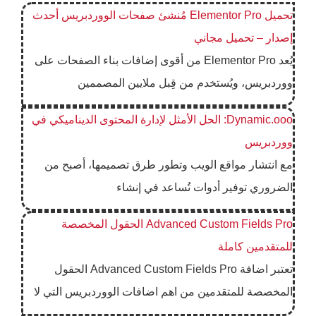
تحميل Elementor Pro مُنشئ صفحات الووردبريس أحدث
إصدار – تحميل مجاني
يُعد Elementor Pro من أقوى إضافات بناء الصفحات على
ووردبريس، ويُستخدم من قِبل ملايين المصممين
Dynamic.ooo: الحل الأمثل لإدارة المحتوى الديناميكي في
ووردبريس
مع انتشار مواقع الويب وتطور طرق تصميمها، أصبح من
الضروري توفير أدوات تُساعد في إنشاء
Advanced Custom Fields Pro الحقول المخصصة
للمتقدمين كاملة
تعتبر اضافة Advanced Custom Fields Pro الحقول
المخصصة للمتقدمين من اهم اضافات الووردبريس التي لا