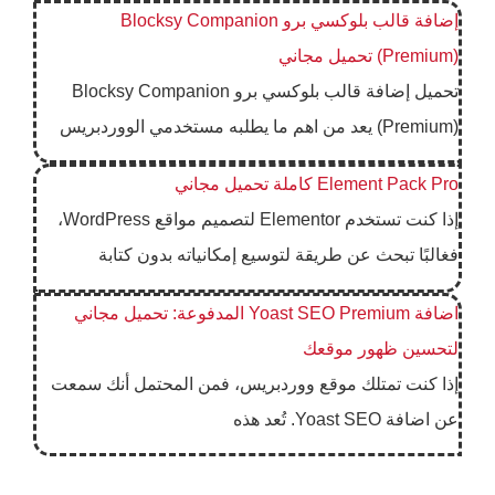
إضافة قالب بلوكسي برو Blocksy Companion
(Premium) تحميل مجاني
تحميل إضافة قالب بلوكسي برو Blocksy Companion
(Premium) يعد من اهم ما يطلبه مستخدمي الووردبريس
Element Pack Pro كاملة تحميل مجاني
إذا كنت تستخدم Elementor لتصميم مواقع WordPress،
فغالبًا تبحث عن طريقة لتوسيع إمكانياته بدون كتابة
اضافة Yoast SEO Premium المدفوعة: تحميل مجاني
لتحسين ظهور موقعك
إذا كنت تمتلك موقع ووردبريس، فمن المحتمل أنك سمعت
عن اضافة Yoast SEO. تُعد هذه